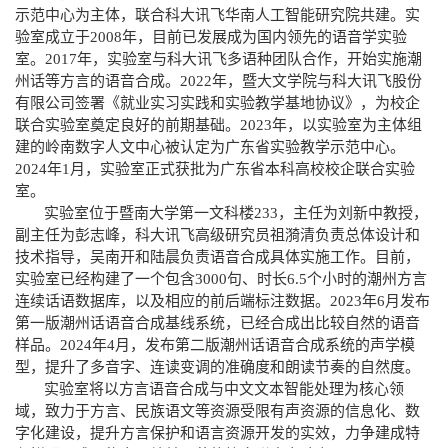
示范中心为主体，联合科大讯飞华南人工智能研究院共建。实
验室成立于
2008
年，目前已发展成为国内领先的语音学实验
室。
2017
年，实验室与科大讯飞多语种团队合作，开始实施潮
州话等方言的语音合成。
2022
年，暨大文学院与科大讯飞股份
有限公司签署《就业实习实践和实验教学基地协议》，为校企
联合实验室奠定良好的前期基础。
2023
年，以实验室为主体组
建的岭南数字人文中心被认定为广东省实验教学示范中心。
2024
年
1
月，实验室正式获批为广东省本科高校校企联合实验
室。
实验室位于暨南大学第一文科楼
233
，主任为刘新中教授，
副主任为彭志峰，科大讯飞高级研究员祖漪清负责总体设计和
技术指导，吴南开和陆晨负责语音合成具体实施工作。目前
，
实验室已经构建了一个包含
3000
句、时长
6.5
个小时的潮州方言
连续话语数据库，以及相应的前后端标注数据。
2023
年
6
月发布
第一版潮州话语音合成基线系统，已经合成出比较自然的语音
样品。
2024
年
4
月，发布第二版潮州话语音合成系统的声学模
型，提升了多音字、连读变调的准确度和朗读节奏的自然度。
实验室
将
以方言语音合成与中文文本智能处理为核心领
域，致力于方言、民族语文等资源受限有声资源的信息化、数
字化建设，提升方言保护和语言资源开发
的实效，力争建成特