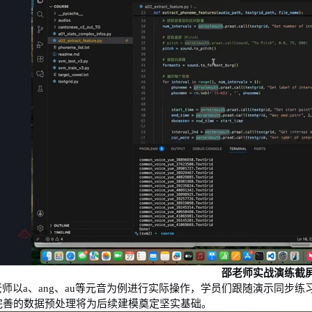
邵老师实战演练截
老师以
a
、
ang
、
au
等元音为例进行实际操作，学员们跟随演示同步练
完善的数据预处理将为后续建模奠定坚实基础。