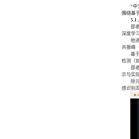
“
围绕基
5.1
邵
深度学
他
共振峰
基
检测（
邵
示与实
除
感识别