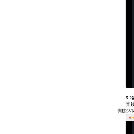
5.2
实
训练
SV