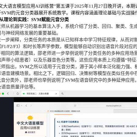
中文大语言模型应用
AI
训练营”第五课于
2025
年
11
月
27
日晚开讲，本期
于
SVM
的元音分类器展开系统教学。课程内容涵盖理论基础与实战操
从理论到实践：
SVM
赋能元音分类
老师从机器学习的基本算法入手，系统介绍了分类、回归、聚类、生
习与神经网络发展的重要基础。
进一步阐释，分类任务的本质是从已知样本中学习特征规律，从而对
（
F1/F2/F3
）
和时长等声学参数，模型能够自动识别出语音片段对应
于相同的算法逻辑，邵老师进一步举例说明了分类任务的多种应用场
如声带小结患者）以及乐器音色分类等。这些应用本质上均遵循
“特
老师指出，
SVM
之所以适用于元音分类，源于其小样本泛化能力强、
际语音建模场景。相比之下，逻辑回归、决策树等模型在类似任务中
元音分类外，邵老师也举例说明了
SVM
在语音研究中的多种延伸应用
及语音质量评估等。