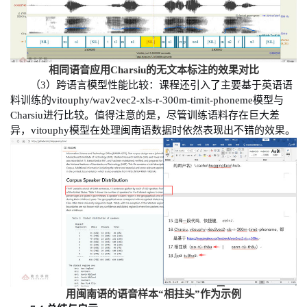
相同语音应用
Charsiu
的无文本标注的效果对比
（
3
）
跨语言模型性能比较：课程还引入了主要基于英语语
料训练的
vitouphy/wav2vec2-xls-r-300m-timit-phoneme
模型与
Charsiu
进行比较。值得注意的是，尽管训练语料存在巨大差
异，
vitouphy
模型在处理闽南语数据时依然表现出不错的效果。
用闽南语的语音样本
“相拄头”作为示例