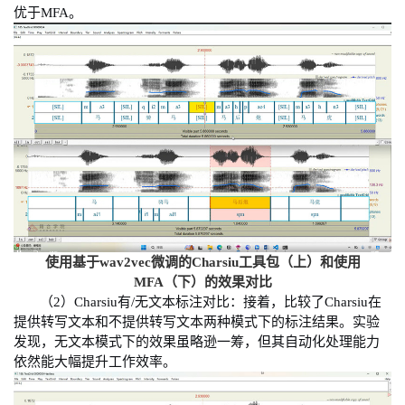
优于
MFA
。
使用基于
wav2vec
微调的
Charsiu
工具包（上）和使用
MFA
（下）的效果对比
（
2
）
Charsiu
有
/
无文本标注对比：接着，比较了
Charsiu
在
提供转写文本和不提供转写文本两种模式下的标注结果。实验
发现，无文本模式下的效果虽略逊一筹，但其自动化处理能力
依然能大幅提升工作效率。