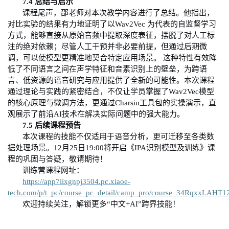
7.4
总结与启示
课程尾声，邵老师对本次教学内容进行了总结。他指出，
对比实验的结果有力地证明了以
Wav2Vec
为代表的自监督学习
方式，能够直接从原始音频中提取深度表征，摆脱了对人工标
注的绝对依赖；尽管人工干预并非必要前提，但通过后期微
调，可以使模型更精准地契合特定应用场景。 这种特性有效降
低了不同语言之间在声学特征和音素识别上的壁垒，为跨语
言、低资源的语音研究与应用提供了全新的可能性。本次课程
通过理论与实践的紧密结合，不仅让学员掌握了
Wav2Vec
模型
的核心原理与微调方法，更通过
Charsiu
工具包的实操演示，直
观展示了前沿
AI
技术在解决实际问题中的强大能力。
7.5
后续课程预告
本次课程的技能不仅适用于语音分析，更可迁移至各类数
据处理场景。
1
2
月
25
日
19:00
将开启《
IPA
识别模型及训练》课
程的巩固与答疑，敬请期待！
训练营课程
网址：
https://app7iixgnpj3504.pc.xiaoe-
tech.com/p/t_pc/course_pc_detail/camp_pro/course_34RqxxLA
欢迎持续关注，解锁更多
“
中文
+AI
”
跨界技能！