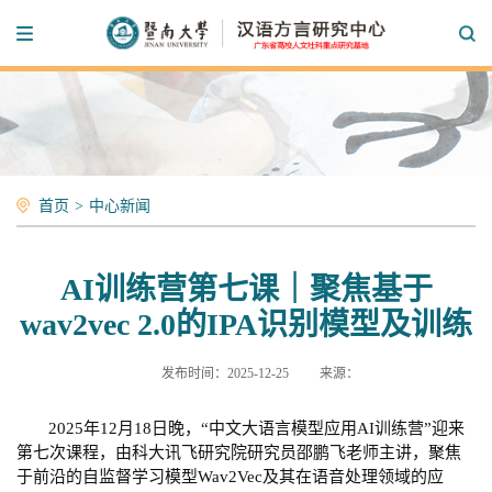
首页
>
中心新闻
AI训练营第七课｜聚焦基于
wav2vec 2.0的IPA识别模型及训练
发布时间：2025-12-25
来源：
2025
年
12
月
18
日晚，“
中文大语言模型应用
AI
训练营
”迎来
第七次
课程，由科大讯飞研究院研究员邵鹏飞
老师
主讲，聚焦
于前沿的自监督学习模型
Wav2Vec
及其在语音处理领域的应