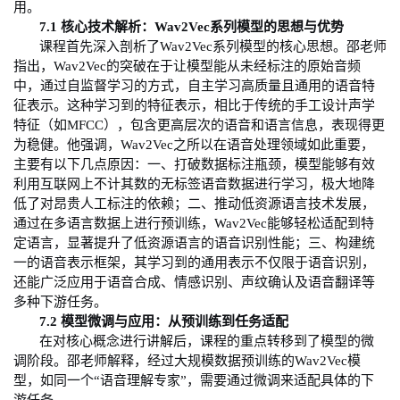
用。
7.1
核心技术解析：
Wav2Vec
系列模型的思想与优势
课程首先深入剖析了
Wav2Vec
系列模型的核心思想。邵老师
指出，
Wav2Vec
的突破在于让模型能从未经标注的原始音频
中，通过自监督学习的方式，自主学习高质量且通用的语音特
征表示。这种学习到的特征表示，相比于传统的手工设计声学
特征（如
MFCC
），包含更高层次的语音和语言信息，表现得更
为稳健。他强调，
Wav2Vec
之所以在语音处理领域如此重要，
主要有以下几点原因：一
、
打破数据标注瓶颈
，
模型能够有效
利用互联网上不计其数的无标签语音数据进行学习，极大地降
低了对昂贵人工标注的依赖
；
二
、
推动低资源语言技术发展
，
通过在多语言数据上进行预训练，
Wav2Vec
能够轻松适配到特
定语言，显著提升了低资源语言的语音识别性能
；
三
、
构建统
一的语音表示框架
，
其学习到的通用表示不仅限于语音识别，
还能广泛应用于语音合成、情感识别、声纹确认及语音翻译等
多种下游任务。
7.2
模型微调与应用：从预训练到任务适配
在对核心概念进行讲解后，课程的重点转移到了模型的微
调阶段。邵老师解释，经过大规模数据预训练的
Wav2Vec
模
型，如同一个“语音理解专家”，需要通过微调来适配具体的下