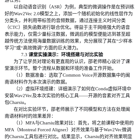
游任务。
以自动语音识别（
ASR
）为例，典型的微调操作是在预训练
好的
Wav2Vec 2.0
模型之上，添加一个随机初始化的线性层作为
分类头，并利用带标签的音频数据，通过连接主义时间分类
（
CTC
）损失函数进行联合优化。得益于主干网络强大的语音
表示能力，仅需少量标注数据，微调后的模型便能达到甚至超
越传统方法使用海量数据训练的效果，充分展现了其在“少样本
学习”或“高效微调”方面的巨大潜力。
7.3
课堂实操演示：环境搭建与对比实验
为了让学员对理论有更直观的认识，邵老师精心设计了课
堂演示环节。整个流程从数据和环境的准备工作开始
。
（
1
）
数据准备：选取了
Common Voice
开源数据集中的闽
南语材料作为本次演示的数据。
（
2
）
虚拟环境搭建：详细演示了如何在
Conda
虚拟环境中
安装
Wav2Vec
及本次实验的核心工具——开源的音素对齐工具
包
Charsiu
。
在对比实验环节，邵老师展示了不同模型和方法在处理闽
南语材料时的效果差异：
（
1
）
MFA
与
Charsiu
效果对比：首先，将之前课程中使用的
MFA
（
Montreal Forced Aligner
）对齐效果与基于
Wav2Vec
微调
的
Charsiu
工具包进行对比。结果显示，
Charsiu
的对齐效果明显