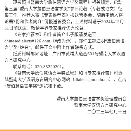
现按照《暨南大学詹伯慧语言学奖章程》相关规定，启动
第三届
“暨南大学詹伯慧语言学奖”参评论著（专著或论文）征
集工作。推荐人将《专家推荐表》报送管委会，随后申请人将
论著3份和作者简介1份报送管委会，上述材料请于2024年12月
31日前送达。敬请学界专家推荐优秀论著。
《专家推荐表》和作者简介电子版请发送至
chinesedialects#126.com（#改为@），邮件主题注明“詹伯慧语
言学奖+姓名”，邮件正文中附上作者联系方式。
纸质材料邮寄地址：广州市黄埔大道西
601号暨南大学汉语
方言研究中心。
联系电话：
020-85220201。
《暨南大学詹伯慧语言学奖章程》和《专家推荐表》可登
陆暨南大学汉语方言研究中心网站（
dialects.jnu.edu.cn），点击
“詹伯慧语言学奖”浏览和下载。
暨南大学詹伯慧语言学奖管理委员会
暨南大学汉语方言研究中心
二〇二三年七月十日