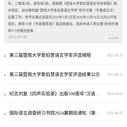
名，二等奖3名，提名奖3名。现按照《暨南大学詹伯慧语言学奖章程》相
关规定，启动第四届“暨南大学詹伯慧语言学奖”参评论著（专著或论文）
征集工作。参评论著必须是在2024年1月1日至2026年12月31日之间公开发
表的。推荐人将《专家推荐表》报送管委会，随后申请人将论著3份和作者
简介1份报送管委...
2025-09-08
第三届暨南大学詹伯慧语言学奖评选揭晓
2025-06-29
第三届暨南大学詹伯慧语言学奖评选结果公示
2025-06-21
纪念刘复《四声实验录》出版100周年“汉语方言声调语调”学术研讨会1号通知
2024-09-23
国际语言调查研习书院2024暑期班通知（第二版）
2024-06-07